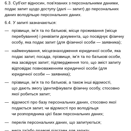
6.3. Суб'єкт відносин, пов'язаних з персональними даними,
подає запит щодо доступу (далі — запит) до персональних
даних володільцю персональних даних.
6.4. У запиті зазначаються:
прізвище, ім'я та по батькові, місце проживання (місце
перебування) і реквізити документа, що посвідчує фізичну
особу, яка подає запит (для фізичної особи — заявника);
найменування, місцезнаходження юридичної особи, яка
подає запит, посада, прізвище, ім'я та по батькові особи,
яка засвідчує запит; підтвердження того, що зміст запиту
відповідає повноваженням юридичної особи (для
юридичної особи — заявника);
прізвище, ім'я та по батькові, а також інші відомості,
що дають змогу ідентифікувати фізичну особу, стосовно
якої робиться запит;
відомості про базу персональних даних, стосовно якої
подається запит, чи відомості про володільця
чи розпорядника цієї бази персональних даних;
перелік персональних даних, що запитуються;
мета та/або правові підстави для запиту.