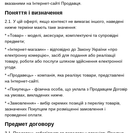
вказаними на Інтернет-сайті Продавця.
Поняття і визначення
2.1. У цій оферті, якщо контекст не вимагає іншого, наведені
нижче терміни мають таке значення:
* «Товар» - моделі, аксесуари, комплектуючі та супровідні
предмети;
* «Інтернет-магазин» - відповідно до Закону України «про
електронну комерцію», засіб для подання або реалізації
товару, роботи або послуги шляхом здійснення електронної
угоди.
* «Продавець» - компанія, яка реалізує товари, представлені
на Інтернет-сайті.
* «Покупець» - фізична особа, що уклала з Продавцем Договір
на умовах, викладених нижче.
* «Замовлення» - вибір окремих позицій з переліку товарів,
зазначених Покупцем при розміщенні замовлення і
проведенні оплати.
Предмет договору
3.1. Продавець зобов'язується передати у власність Покупця