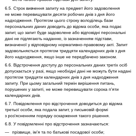
6.5. Строк вивчення запиту на предмет його задоволення
не може перевищувати десяти робочих днів з дня його
надходження. Протягом цього строку володілець бази
персональних даних доводить до відома особи, яка подає
запит, що запит буде задоволене або відповідні персональні
дані не підлягають наданню, із зазначенням підстави,
визначеної у відповідному нормативно-правовому акті. Запит
задовольняється протягом тридцяти календарних днів з дня
його надходження, якщо інше не передбачено законом.
6.6. Відстрочення доступу до персональних даних третіх осіб
допускається у разі, якщо необхідні дані не можуть бути надані
протягом тридцяти календарних днів з дня надходження
запиту. При цьому загальний термін вирішення питань,
порушених у запиті, не може перевищувати сорока п'яти
календарних днів.
6.7. Повідомлення про відстрочення доводиться до відома
третьої особи, яка подала запит, у письмовій формі
з роз'ясненням порядку оскарження такого рішення.
6.8. У повідомленні про відстрочення зазначаються:
прізвище, ім'я та по батькові посадової особи;