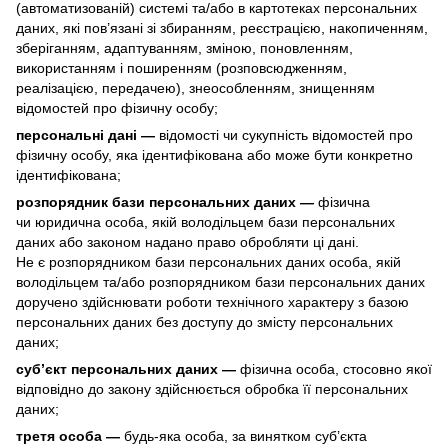
(автоматизованій) системі та/або в картотеках персональних
даних, які пов’язані зі збиранням, реєстрацією, накопиченням,
зберіганням, адаптуванням, зміною, поновленням,
використанням і поширенням (розповсюдженням,
реалізацією, передачею), знеособленням, знищенням
відомостей про фізичну особу;
персональні дані —
відомості чи сукупність відомостей про
фізичну особу, яка ідентифікована або може бути конкретно
ідентифікована;
розпорядник бази персональних даних —
фізична
чи юридична особа, якій володільцем бази персональних
даних або законом надано право обробляти ці дані.
Не є розпорядником бази персональних даних особа, якій
володільцем та/або розпорядником бази персональних даних
доручено здійснювати роботи технічного характеру з базою
персональних даних без доступу до змісту персональних
даних;
суб’єкт персональних даних —
фізична особа, стосовно якої
відповідно до закону здійснюється обробка її персональних
даних;
третя особа —
будь-яка особа, за винятком суб’єкта