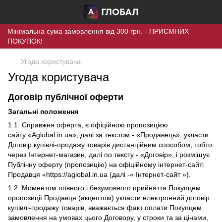
Мінімальна сума замовлення від 300 грн. - ПРИЄМНИХ
ПОКУПОК!
Угода користувача
Угода користувача
Договір публічної оферти
Загальні положення
1.1. Справжня оферта, є офіційною пропозицією
сайту «Aglobal.in.ua», далі за текстом - «Продавець», укласти
Договір купівлі-продажу товарів дистанційним способом, тобто
через Інтернет-магазин, далі по тексту - «Договір», і розміщує
Публічну оферту (пропозицію) на офіційному інтернет-сайті
Продавця «https://aglobal.in.ua (далі -« Інтернет-сайт »).
1.2. Моментом повного і безумовного прийняття Покупцем
пропозиції Продавця (акцептом) укласти електронний договір
купівлі-продажу товарів, вважається факт оплати Покупцем
замовлення на умовах цього Договору, у строки та за цінами,