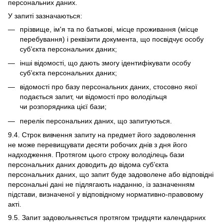
персональних даних.
У запиті зазначаються:
прізвище, ім'я та по батькові, місце проживання (місце
перебування) і реквізити документа, що посвідчує особу
суб’єкта персональних даних;
інші відомості, що дають змогу ідентифікувати особу
суб’єкта персональних даних;
відомості про базу персональних даних, стосовно якої
подається запит, чи відомості про володільця
чи розпорядника цієї бази;
перелік персональних даних, що запитуються.
9.4. Строк вивчення запиту на предмет його задоволення
не може перевищувати десяти робочих днів з дня його
надходження. Протягом цього строку володілець бази
персональних даних доводить до відома суб’єкта
персональних даних, що запит буде задоволене або відповідні
персональні дані не підлягають наданню, із зазначенням
підстави, визначеної у відповідному нормативно-правовому
акті.
9.5. Запит задовольняється протягом тридцяти календарних