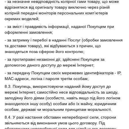
- за незначне невідповідність колірної гами товару, що може
відрізнятися від оригіналу товару виключно через різній
колірній передачі моніторів персональних комп'ютерів
окремих моделей;
- за зміст і правдивість інформації, наданої Покупцем при
оформленні замовлення;
- за затримку і перебої в наданні Послуг (обробки замовлення
та доставки товару), які відбуваються з причин, що
знаходяться поза сферою його контролю;
- за протиправні незаконні дії, здійснені Покупцем за
допомогою даного доступу до мережі Інтернет;
- за передачу Покупцем своїх мережевих ідентифікаторів - IP,
MAC-адреси, логіна і пароля третім особам;
8.3. Покупець, використовуючи наданий йому доступ до
мережі Інтернет, самостійно несе відповідальність за шкоду,
заподіяну його діями (особисто, навіть якщо під його логіном
знаходилося іншу особу) особам або їх майну, юридичним
особам, державі чи моральним принципам моральності.
8.4. У разі настання обставин непереборної сили, сторони
звільняються від виконання умов цього договору. Під
обставинами непереборної сили для цілей цього договору