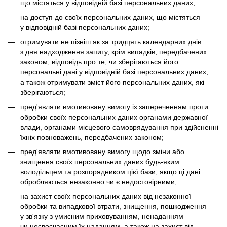
що містяться у відповідній базі персональних даних;
на доступ до своїх персональних даних, що містяться
у відповідній базі персональних даних;
отримувати не пізніш як за тридцять календарних днів
з дня надходження запиту, крім випадків, передбачених
законом, відповідь про те, чи зберігаються його
персональні дані у відповідній базі персональних даних,
а також отримувати зміст його персональних даних, які
зберігаються;
пред'являти вмотивовану вимогу із запереченням проти
обробки своїх персональних даних органами державної
влади, органами місцевого самоврядування при здійсненні
їхніх повноважень, передбачених законом;
пред'являти вмотивовану вимогу щодо зміни або
знищення своїх персональних даних будь-яким
володільцем та розпорядником цієї бази, якщо ці дані
обробляються незаконно чи є недостовірними;
на захист своїх персональних даних від незаконної
обробки та випадкової втрати, знищення, пошкодження
у зв'язку з умисним приховуванням, ненаданням
чи несвоєчасним їх наданням, а також на захист від