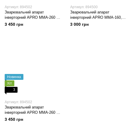
Артикул: 894502
Артикул: 894500
Зварювальний апарат
Зварювальний апарат
інверторний APRO MMA-260 K,
інверторний APRO MMA-160,
ел.4мм, + набір кабелів, кейс
20-160А, ел.3мм
3 450 грн
3 000 грн
Новинка
Хіт
3
Артикул: 894502
Зварювальний апарат
інверторний APRO MMA-260 K,
ел.4мм, + набір кабелів, кейс
3 450 грн