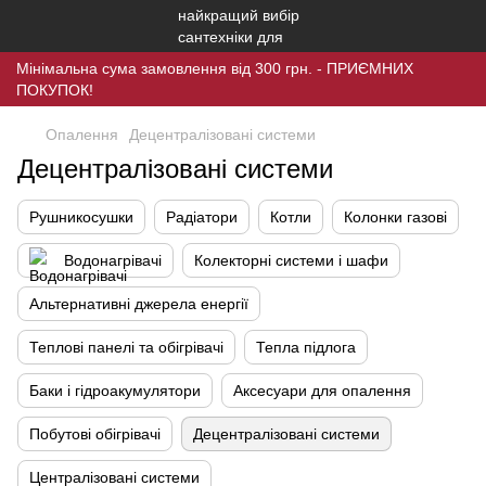
Мінімальна сума замовлення від 300 грн. - ПРИЄМНИХ
ПОКУПОК!
Опалення
Децентралізовані системи
Децентралізовані системи
Рушникосушки
Радіатори
Котли
Колонки газові
Водонагрівачі
Колекторні системи і шафи
Альтернативні джерела енергії
Теплові панелі та обігрівачі
Тепла підлога
Баки і гідроакумулятори
Аксесуари для опалення
Побутові обігрівачі
Децентралізовані системи
Централізовані системи