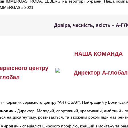
бів IMMERGAS, RODA, LEBERG на території України. Наша комп
 IMMERGAS з 2021.
Довіра, чесність, якість – А-Г
НАША КОМАНДА
ч
- Керівник сервісного центру "А-ГЛОБАЛ". Найкращий у Волинській
льович -
Директор. Молодий, спортивний, креативний, амбітний - пе
ся на досягнутому, розвивається, та з кожним роком піднімає рейти
имирович
- спеціаліст широкого профілю, кращий з монтажу та ре