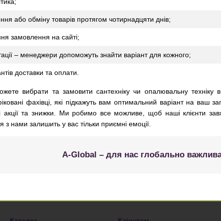
тика;
ння або обміну товарів протягом чотирнадцяти днів;
ня замовлення на сайті;
тації – менеджери допоможуть знайти варіант для кожного;
нтів доставки та оплати.
ожете вибрати та замовити сантехніку чи опалювальну техніку 
іковані фахівці, які підкажуть вам оптимальний варіант на ваш з
і акції та знижки. Ми робимо все можливе, щоб наші клієнти за
 з нами залишить у вас тільки приємні емоції.
A-Global – для нас глобально важлива
Каталог
Клієнтам