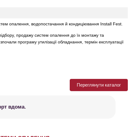
тем опалення, водопостачання й кондиціювання Install Fest.
підбору, продажу систем опалення до їх монтажу та
озпочали програму утилізації обладнання, термін експлуатації
Переглянути каталог
орт вдома.