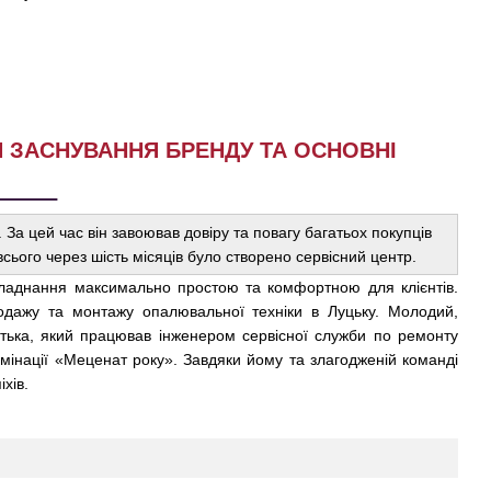
Я ЗАСНУВАННЯ БРЕНДУ ТА ОСНОВНІ
За цей час він завоював довіру та повагу багатьох покупців
всього через шість місяців було створено сервісний центр.
обладнання максимально простою та комфортною для клієнтів.
одажу та монтажу опалювальної техніки в Луцьку. Молодий,
атька, який працював інженером сервісної служби по ремонту
мінації «Меценат року». Завдяки йому та злагодженій команді
хів.