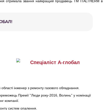
анія отримала звання найкращий продавець TM ITALTHERM в
ЛОБАЛ!
 області інженер з ремонту газового обладнання.
реможець Премії ''Люди року-2016, Волинь'' у номінації
нг компанії.
монту систем опалення.