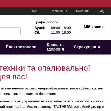
Порівняння
UAH
Бажання
Вхід
Графік роботи:
Мій кошик
Будні:
09:00–18:00
Сб:
11:00–16:00
Краса та
Електротовари
Страхування
здоров'я
техніки та опалювальної
для вас!
 встановлення якісних енергоефективних інноваційних систем
атишним, комфортним та безпечним.
іковані фахівці дозволяють нам забезпечити клієнтам високий
йний партнер італійського заводу ITALTHERM, офіційний дилер з