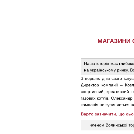
МАГАЗИНИ С
Наша історія має глибоке
на українському ринку. В
З перших днів свого існу
Директор компанії – Коз
спортивний, креативний т
газових котлів. Олександ
компанія не зупиняється на
Варто зазначити, що сьог
членом Волинської то