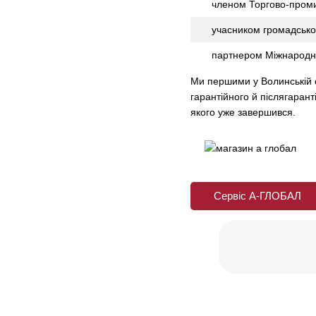
членом Торгово-проми
учасником громадської
партнером Міжнародної
Ми першими у Волинській о
гарантійного й післягарант
якого уже завершився.
Сервіс А-ГЛОБАЛ