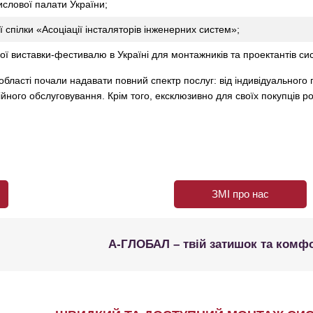
слової палати України;
 спілки «Асоціації інсталяторів інженерних систем»;
 виставки-фестивалю в Україні для монтажників та проектантів сис
бласті почали надавати повний спектр послуг: від індивідуального 
ійного обслуговування. Крім того, ексклюзивно для своїх покупців р
ЗМІ про нас
А-ГЛОБАЛ – твій затишок та комф