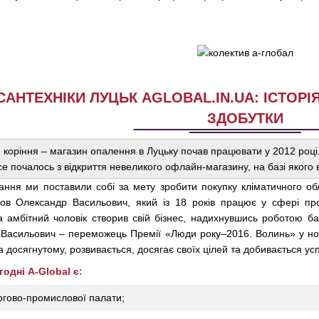
АНТЕХНІКИ ЛУЦЬК AGLOBAL.IN.UA: ІСТОРІ
ЗДОБУТКИ
 коріння – магазин опалення в Луцьку почав працювати у 2012 році. 
се почалось з відкриття невеликого офлайн-магазину, на базі якого 
вання ми поставили собі за мету зробити покупку кліматичного 
лов Олександр Васильович, який із 18 років працює у сфері пр
а амбітний чоловік створив свій бізнес, надихнувшись роботою б
р Васильович – переможець Премії «Люди року–2016. Волинь» у но
 досягнутому, розвивається, досягає своїх цілей та добивається успі
одні A-Global є:
ргово-промислової палати;