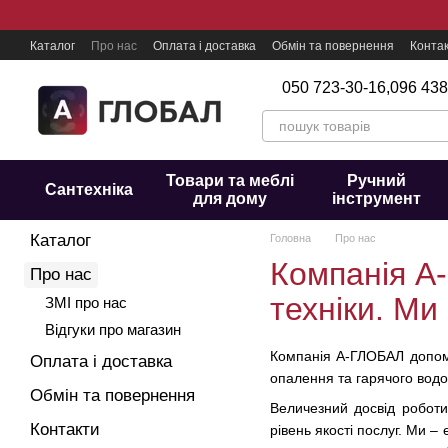
Перейти до основного контенту
Каталог
Про нас
Оплата і доставка
Обмін та повернення
Конта
050 723-30-16,
096 438
Товари та меблі
Ручний
Сантехніка
для дому
інструмент
Каталог
Головна
Про нас
Компанія А-
Про нас
техніки. Ми
ЗМІ про нас
Відгуки про магазин
Компанія А-ГЛОБАЛ допома
Оплата і доставка
опалення та гарячого водо
Обмін та повернення
Величезний досвід роботи,
Контакти
рівень якості послуг. Ми 