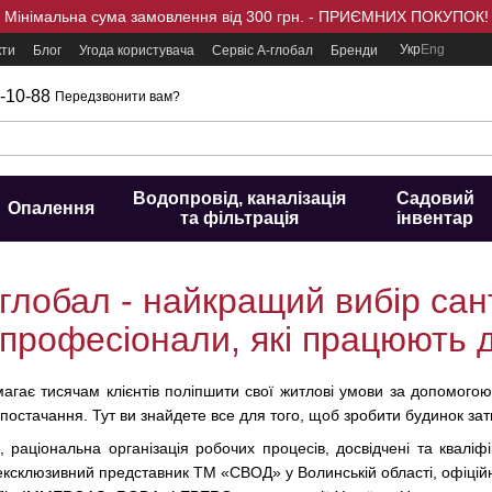
Мінімальна сума замовлення від 300 грн. - ПРИЄМНИХ ПОКУПОК!
Укр
Eng
кти
Блог
Угода користувача
Сервіс А-глобал
Бренди
-10-88
Передзвонити вам?
Водопровід, каналізація
Садовий
Опалення
та фільтрація
інвентар
глобал - найкращий вибір сан
 професіонали, які працюють 
гає тисячам клієнтів поліпшити свої житлові умови за допомогою
постачання. Тут ви знайдете все для того, щоб зробити будинок з
 раціональна організація робочих процесів, досвідчені та кваліф
– ексклюзивний представник ТМ «СВОД» у Волинській області, офіці