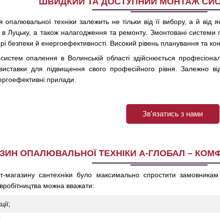
ШВИДКИЙ ТА ДОСТУПНИЙ МОНТАЖ СИ
опалювальної техніки залежить не тільки від її вибору, а й від 
в Луцьку, а також налагодження та ремонту. Змонтовані системи п
рі безпеки й енергоефективності. Високий рівень планування та кон
систем опалення в Волинській області здійснюється професіонал
і виставки для підвищення свого професійного рівня. Залежно ві
нергоефективні прилади.
Зв'язатись з нами
ЗИН ОПАЛЮВАЛЬНОЇ ТЕХНІКИ А-ГЛОБАЛ – КОМФ
т-магазину сантехніки було максимально спростити замовникам 
вробітництва можна вважати:
ції;