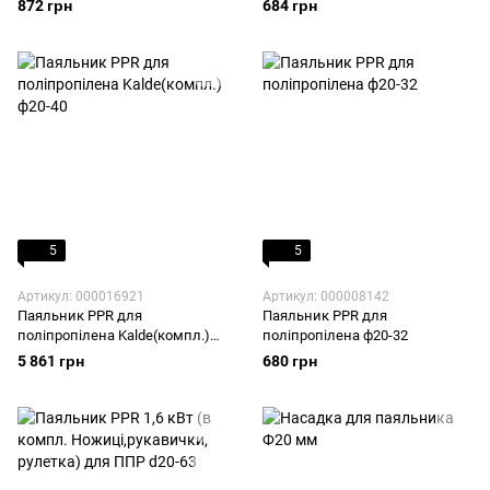
872 грн
684 грн
5
5
Артикул: 000016921
Артикул: 000008142
Паяльник PPR для
Паяльник PPR для
поліпропілена Kalde(компл.)
поліпропілена ф20-32
ф20-40
5 861 грн
680 грн