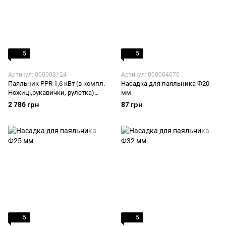
5
5
Артикул: 000003124
Артикул: 000004070
Паяльник PPR 1,6 кВт (в компл.
Насадка для паяльника Ф20
Ножиці,рукавички, рулетка)
мм
для ППР d20-63
2 786 грн
87 грн
5
5