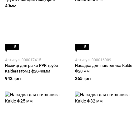
5
5
Артикул: 000017415
Артикул: 000016909
Ножиці для різки PPR труби
Насадка для паяльника Kalde
Kalde(автом.) ф20-40мм
Ф20 мм
942 грн
265 грн