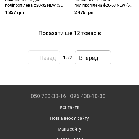
поліпропілена ф20-32 NEW (32
поліпропілена ф20-63 NEW (63
HW-S1)
HW-S1)
1 857 грн
2 476 грн
Показати ще 12 товарів
Назад
Вперед
1
з 2
050 723-30-16
096 438-10-88
Контакти
Повна версія сайту
Мапа сайту