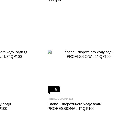
5
Артикул: 000014113
у води
Клапан зворотнього ходу води
P100
PROFESSIONAL 1" QP100