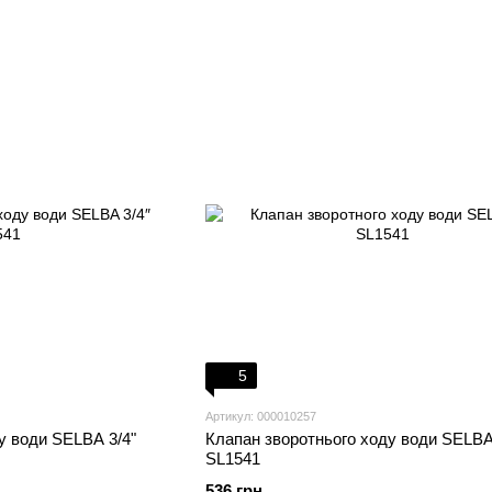
5
Артикул: 000010257
у води SELBA 3/4"
Клапан зворотнього ходу води SELBA
SL1541
536 грн