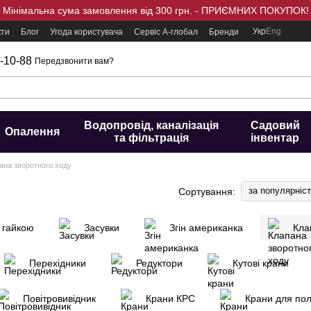
Мінімальна сума замовлення від 300 грн. - ПРИЄМНИХ ПОКУПОК!
Укр
Eng
кти
Блог
Угода користувача
Сервіс А-глобал
Бренди
-10-88
Передзвонити вам?
Водопровід, каналізація
Садовий
Опалення
та фільтрація
інвентар
ана зворотного ходу
за популярніс
Сортування:
 гайкою
Засувки
Згін американка
Кла
Перехідники
Редуктори
Кутові крани
Повітровивідник
Крани КРС
Крани для по