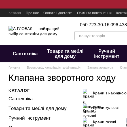
Перейти до основного контенту
Каталог
Про нас
Оплата і доставка
Обмін та повернення
Конта
050 723-30-16,
096 438
Товари та меблі
Ручний
Сантехніка
для дому
інструмент
Головна
Водопровід, каналізація та фільтрація
Запірна арматура
Клап
Клапана зворотного ходу
КАТАЛОГ
Крани з накидною
Сантехніка
Крани кульові
Товари та меблі для дому
Ручний інструмент
Крани газові