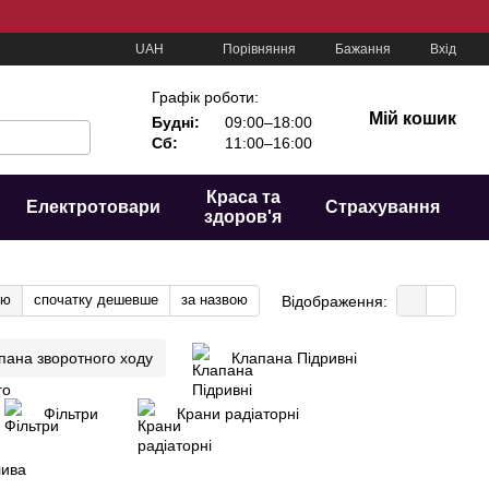
Порівняння
UAH
Бажання
Вхід
Графік роботи:
Мій кошик
Будні:
09:00–18:00
Сб:
11:00–16:00
Краса та
Електротовари
Страхування
здоров'я
тю
спочатку дешевше
за назвою
Відображення:
пана зворотного ходу
Клапана Підривні
Фільтри
Крани радіаторні
лива