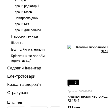
Крани радіаторні
Крани газові
Повітровивідник
Крани КРС
Крани для полива
Насосна техніка
Шланги
Ізоляційні матеріали
Кріплення та засоби
герметизації
Садовий інвентар
Електротовари
5
Краса та здоров'я
Артикул: 000010256
Страхування
Клапан зворотнього ход
SL1541
Ціна, грн
371 грн