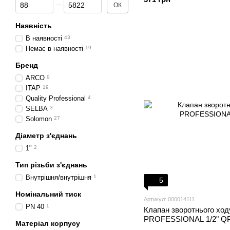
Від Ціна, грн
До Ціна, грн
ОК
Наявність
В наявності
43
Немає в наявності
19
Бренд
ARCO
9
ITAP
19
Quality Professional
4
SELBA
3
Solomon
27
Діаметр з'єднань
1"
2
Тип різьби з'єднань
Внутрішня/внутрішня
1
5
Номінальний тиск
Артикул: 000014111
PN 40
1
Клапан зворотнього ход
PROFESSIONAL 1/2" Q
Матеріал корпусу