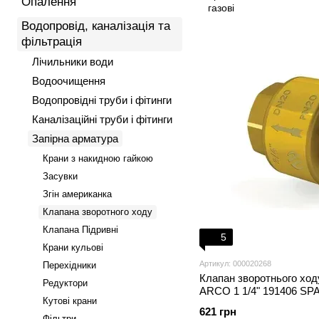
Опалення
Водопровід, каналізація та
фільтрація
Лічильники води
Водоочищення
Водопровідні труби і фітинги
Каналізаційні труби і фітинги
Запірна арматура
Крани з накидною гайкою
Засувки
Згін американка
Клапана зворотного ходу
Клапана Підривні
5
Крани кульові
Артикул: 000020268
Перехідники
Клапан зворотнього ход
Редуктори
ARCO 1 1/4" 191406 SP
Кутові крани
621 грн
Фільтри