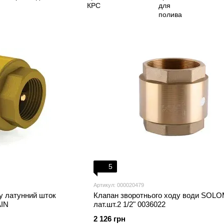
5
Артикул: 000020479
у латунний шток
Клапан зворотнього ходу води SOL
AIN
лат.шт.2 1/2" 0036022
2 126 грн