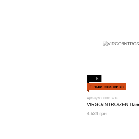
5
Тільки самовивіз
Артикул: 000013716
VIRGO/INTRO/ZEN Пане
4 524 грн