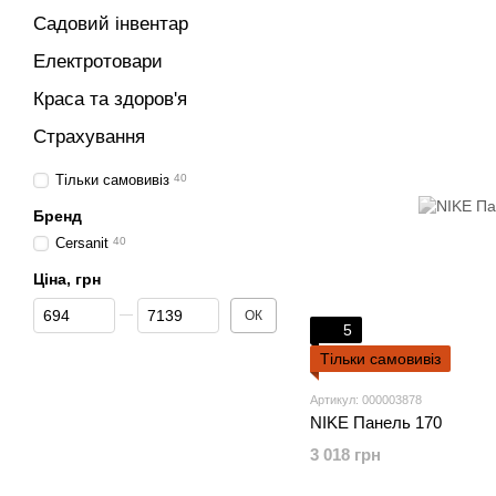
Садовий інвентар
Електротовари
Краса та здоров'я
Страхування
Тільки самовивіз
40
Бренд
Cersanit
40
Ціна, грн
Від Ціна, грн
До Ціна, грн
ОК
5
Тільки самовивіз
Артикул: 000003878
NIKE Панель 170
3 018 грн