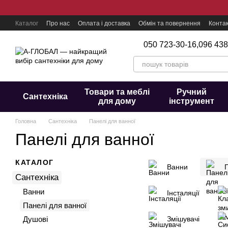
Перейти до основного контенту
Каталог
Про нас
Оплата і доставка
Обмін та повернення
Конта
050 723-30-16,
096 438
Товари та меблі
Ручний
Сантехніка
для дому
інструмент
Головна
Сантехніка
Панелі для ванної
Панелі для ванної
КАТАЛОГ
Ванни
Сантехніка
Ванни
Інсталяції
Панелі для ванної
Душові
Змішувачі