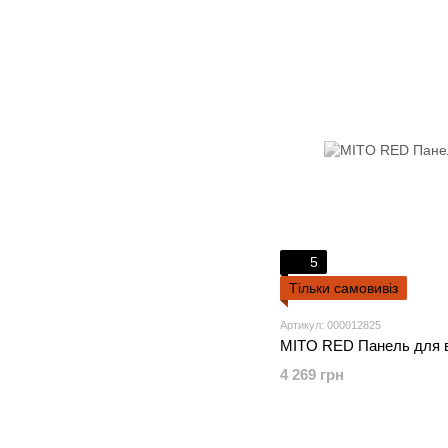
5
Тільки самовивіз
Артикул: 000012825
MITO RED Панель для в
4 269 грн