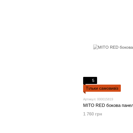
5
Тільки самовивіз
Артикул: 000015819
MITO RED бокова панел
1 760 грн