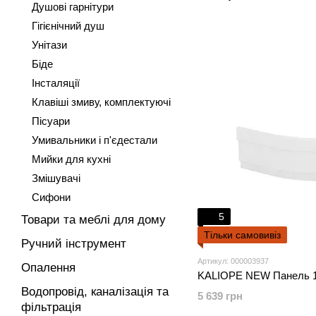
Душові гарнітури
Гігієнічний душ
Унітази
Біде
Інсталяції
Клавіші змиву, комплектуючі
Пісуари
Умивальники і п'єдестали
Мийки для кухні
Змішувачі
Сифони
5
Товари та меблі для дому
Тільки самовивіз
Ручний інструмент
Артикул: 000003937
Опалення
KALIOPE NEW Панель 1
Водопровід, каналізація та
5 639 грн
фільтрація