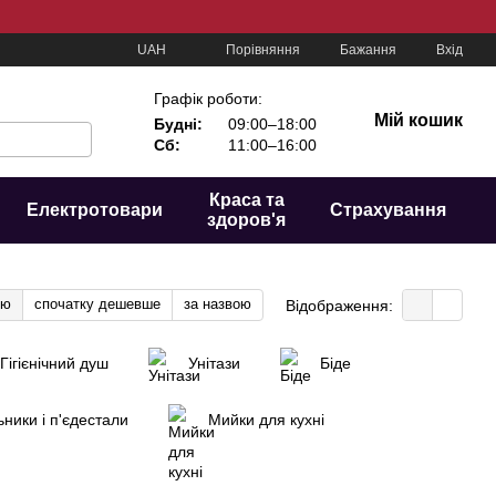
Порівняння
UAH
Бажання
Вхід
Графік роботи:
Мій кошик
Будні:
09:00–18:00
Сб:
11:00–16:00
Краса та
Електротовари
Страхування
здоров'я
тю
спочатку дешевше
за назвою
Відображення:
Гігієнічний душ
Унітази
Біде
ники і п'єдестали
Мийки для кухні