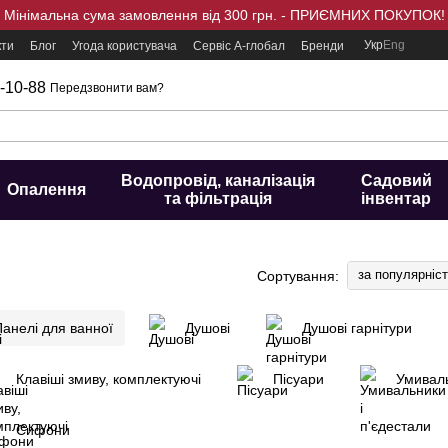
Мінімальна сума замовлення від 300 грн. - ПРИЄМНИХ ПОКУПОК!
Укр
Eng
кти
Блог
Угода користувача
Сервіс А-глобал
Бренди
-10-88
Передзвонити вам?
Водопровід, каналізація
Садовий
Опалення
та фільтрація
інвентар
за популярніс
Сортування:
Панелі для ванної
Душові
Душові гарнітури
Клавіші змиву, комплектуючі
Пісуари
Умиваль
Сифони