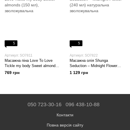
5
5
Артикул: SO7811
Артикул: SO7822
Масажна піна Love To Love
Масажна олія Shunga
Tickle my body Sweet almonds
Seduction – Midnight Flower
(150 мл), зволожувальна
(240 мл) натуральна
769 грн
1 129 грн
зволожувальна
050 723-30-16
096 438-10-88
Контакти
Повна версія сайту