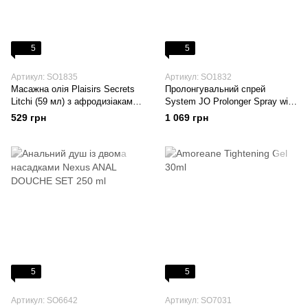
5
5
Артикул: SO1835
Артикул: SO1832
Масажна олія Plaisirs Secrets
Пролонгувальний спрей
Litchi (59 мл) з афродизіаками,
System JO Prolonger Spray with
їстівна, подарункове паковання
Benzocaine (60 мл) не містить
529 грн
1 069 грн
мінеральних масел
5
5
Артикул: SO6642
Артикул: SO7031