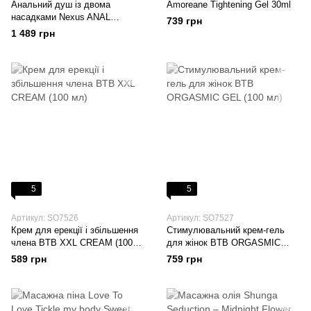
Анальний душ із двома
Amoreane Tightening Gel 30ml
насадками Nexus ANAL
739 грн
DOUCHE SET 250 ml
1 489 грн
5
5
Артикул: SO7526
Артикул: SO7527
Крем для ерекції і збільшення
Стимулювальний крем-гель
члена BTB XXL CREAM (100
для жінок BTB ORGASMIC
мл)
GEL (100 мл)
589 грн
759 грн