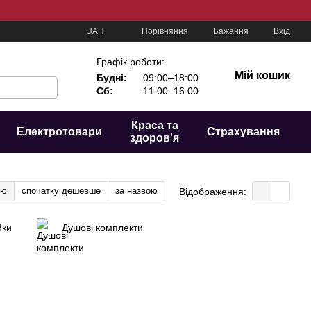
Порівняння
UAH
Бажання
Вхід
Графік роботи:
Мій кошик
Будні:
09:00–18:00
Сб:
11:00–16:00
Краса та
Електротовари
Страхування
здоров'я
тю
спочатку дешевше
за назвою
Відображення:
йки
Душові комплекти