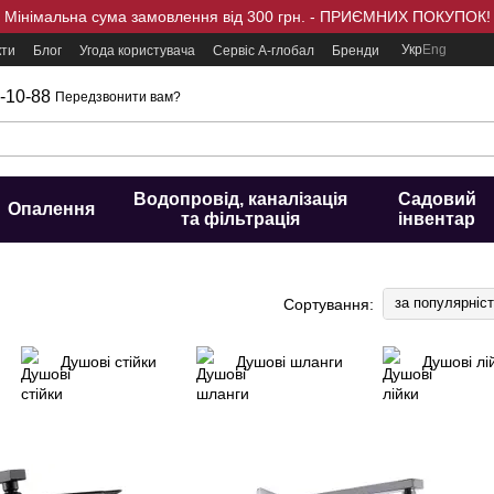
Мінімальна сума замовлення від 300 грн. - ПРИЄМНИХ ПОКУПОК!
Укр
Eng
кти
Блог
Угода користувача
Сервіс А-глобал
Бренди
-10-88
Передзвонити вам?
Водопровід, каналізація
Садовий
Опалення
та фільтрація
інвентар
за популярніс
Сортування:
Душові стійки
Душові шланги
Душові лі