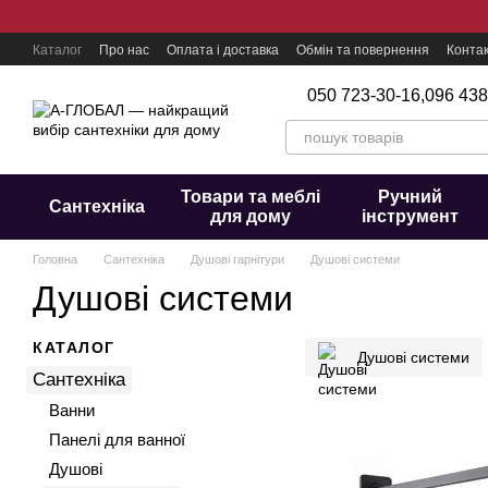
Перейти до основного контенту
Каталог
Про нас
Оплата і доставка
Обмін та повернення
Конта
050 723-30-16,
096 438
Товари та меблі
Ручний
Сантехніка
для дому
інструмент
Головна
Сантехніка
Душові гарнітури
Душові системи
Душові системи
КАТАЛОГ
Душові системи
Сантехніка
Ванни
Панелі для ванної
Душові