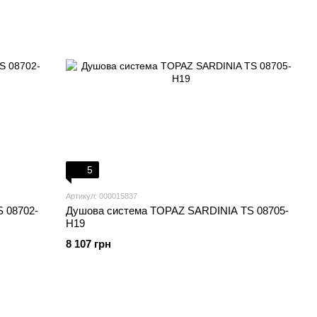
5
Артикул: 000015837
 08702-
Душова система TOPAZ SARDINIA TS 08705-
H19
8 107 грн