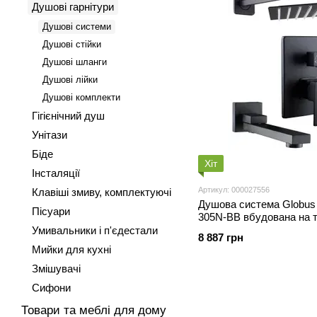
Душові гарнітури
Душові системи
Душові стійки
Душові шланги
Душові лійки
Душові комплекти
Гігієнічний душ
Унітази
Біде
Хіт
Інсталяції
Артикул: 000027556
Клавіші змиву, комплектуючі
Душова система Globu
Пісуари
305N-BB вбудована на т
вилив,Чорний мат
Умивальники і п'єдестали
8 887 грн
Мийки для кухні
Змішувачі
Сифони
Товари та меблі для дому