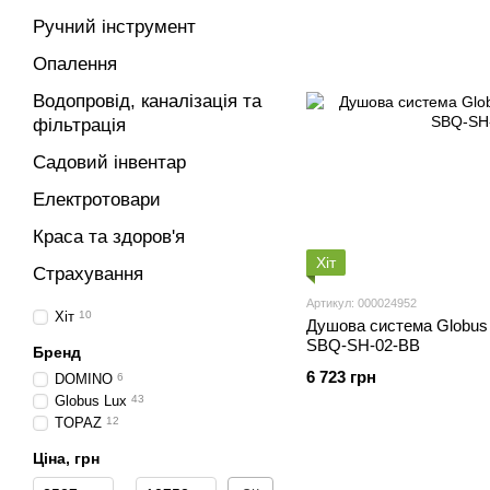
Ручний інструмент
Опалення
Водопровід, каналізація та
фільтрація
Садовий інвентар
Електротовари
Краса та здоров'я
Хіт
Страхування
Артикул: 000024952
Хіт
10
Душова система Globus 
SBQ-SH-02-BB
Бренд
6 723 грн
DOMINO
6
Globus Lux
43
TOPAZ
12
Ціна, грн
Від Ціна, грн
До Ціна, грн