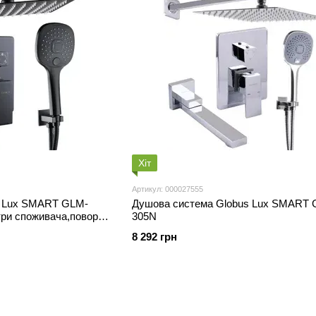
Хіт
Артикул: 000027555
s Lux SMART GLM-
Душова система Globus Lux SMART 
ри споживача,поворот.
305N
8 292 грн