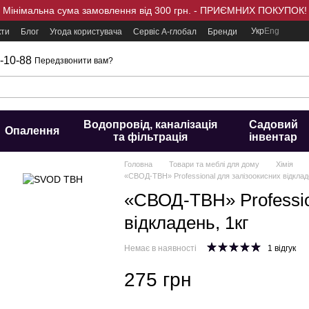
Мінімальна сума замовлення від 300 грн. - ПРИЄМНИХ ПОКУПОК!
Укр
Eng
кти
Блог
Угода користувача
Сервіс А-глобал
Бренди
-10-88
Передзвонити вам?
Водопровід, каналізація
Садовий
Опалення
та фільтрація
інвентар
Головна
Товари та меблі для дому
Хімія
«СВОД-ТВН» Professional для залізоокисних відклад
«СВОД-ТВН» Professio
відкладень, 1кг
Немає в наявності
1 відгук
275 грн