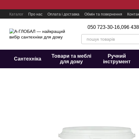
Перейти до основного контенту
Каталог
Про нас
Оплата і доставка
Обмін та повернення
Конта
050 723-30-16,
096 438
Товари та меблі
Ручний
Сантехніка
для дому
інструмент