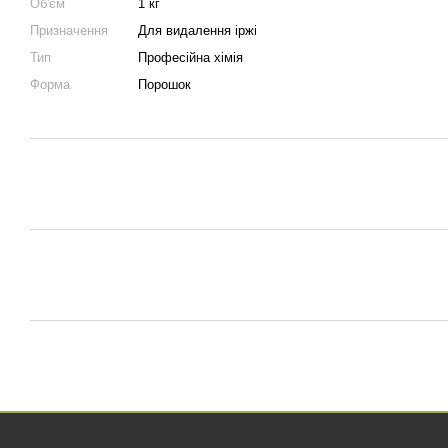
Об'єм
1 кг
Призначення
Для видалення іржі
Тип
Професійна хімія
Форма
Порошок