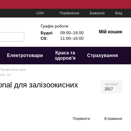
Порівняння
UAH
Бажання
Вхід
Графік роботи:
Мій кошик
Будні:
09:00–18:00
Сб:
11:00–16:00
Краса та
Електротовари
Страхування
здоров'я
Професійна хімія
ень, 1кг
nal для залізоокисних
Артикул
2017
Порівняти
В бажання