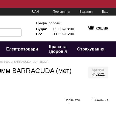
Порівняння
UAH
Бажання
Вхід
Графік роботи:
Мій кошик
Будні:
09:00–18:00
Сб:
11:00–16:00
Краса та
Електротовари
Страхування
здоров'я
талу 300мм BARRACUDA (мет) SIGMA
00мм BARRACUDA (мет)
Артикул
4402121
Порівняти
В бажання