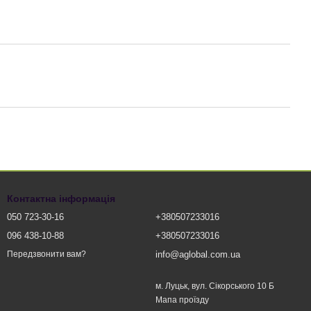
Контактна інформація
050 723-30-16
+380507233016
096 438-10-88
+380507233016
info@aglobal.com.ua
Передзвонити вам?
м. Луцьк, вул. Сікорського 10 Б
Мапа проїзду