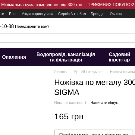
Мінімальна сума замовлення від 300 грн. - ПРИЄМНИХ ПОКУПОК!
Укр
Eng
кти
Блог
Угода користувача
Сервіс А-глобал
Бренди
-10-88
Передзвонити вам?
Водопровід, каналізація
Садовий
Опалення
та фільтрація
інвентар
Головна
Ручний інструмент
Ножівка по ме
Ножівка по металу 3
SIGMA
Немає в наявності
Написати відгук
165 грн