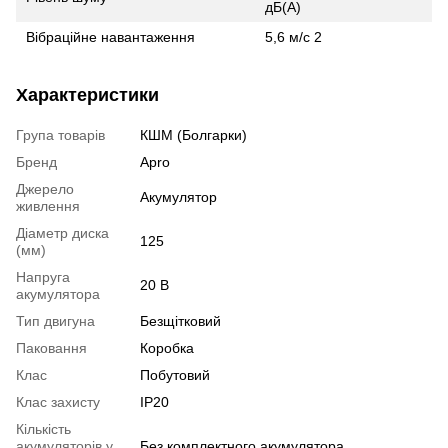
дБ(А)
Вібраційне навантаження
5,6 м/с 2
Характеристики
Група товарів
КШМ (Болгарки)
Бренд
Apro
Джерело
Акумулятор
живлення
Діаметр диска
125
(мм)
Напруга
20 В
акумулятора
Тип двигуна
Безщітковий
Паковання
Коробка
Клас
Побутовий
Клас захисту
IP20
Кількість
акумуляторів у
Без комплектного акумулятора