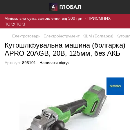
Мінімальна сума замовлення від 300 грн. - ПРИЄМНИХ
ПОКУПОК!
Електротовари
Електроінструмент
КШМ (Болгарки)
Кутошл
Кутошліфувальна машина (болгарка)
APRO 20AGB, 20В, 125мм, без АКБ
Артикул:
895101
Написати відгук