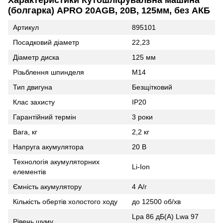
(болгарка) APRO 20AGB, 20В, 125мм, без АКБ
Артикул
895101
Посадковий діаметр
22,23
Діаметр диска
125 мм
Різьблення шпинделя
М14
Тип двигуна
Безщітковий
Клас захисту
IP20
Гарантійний термін
3 роки
Вага, кг
2,2 кг
Напруга акумулятора
20 B
Технологія акумуляторних
Li-Ion
елементів
Ємність акумулятору
4 А/г
Кількість обертів холостого ходу
до 12500 об/хв
Lpa 86 дБ(А) Lwa 97
Рівень шуму