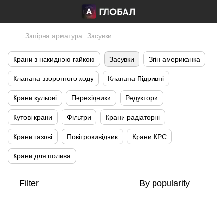
Запірна арматура
Засувки
Крани з накидною гайкою
Засувки
Згін американка
Клапана зворотного ходу
Клапана Підривні
Крани кульові
Перехідники
Редуктори
Кутові крани
Фільтри
Крани радіаторні
Крани газові
Повітровивідник
Крани КРС
Крани для полива
Filter
By popularity