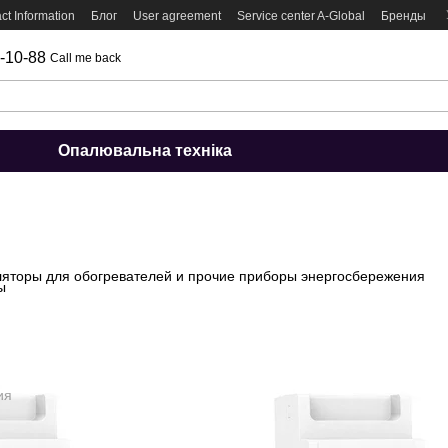
ct Information
Блог
User agreement
Service center A-Global
Бренды
-10-88
Call me back
Опалювальна техніка
яторы для обогревателей и прочие приборы энергосбережения