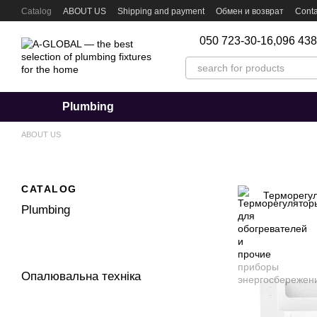
Skip to main content
Catalog
ABOUT US
Shipping and payment
Обмен и возврат
Conta
050 723-30-16,
096 438
Plumbing
ABOUT US
CATALOG
Терморегул
Plumbing
Опалювальна техніка