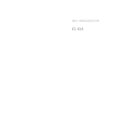
SKU: 4820120221729
€1 414