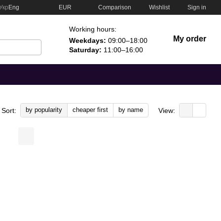
Comparison
Укр
Eng
EUR
Wishlist
Sign in
Working hours:
My order
Weekdays:
09:00–18:00
Saturday:
11:00–16:00
by popularity
cheaper first
by name
Sort:
View: