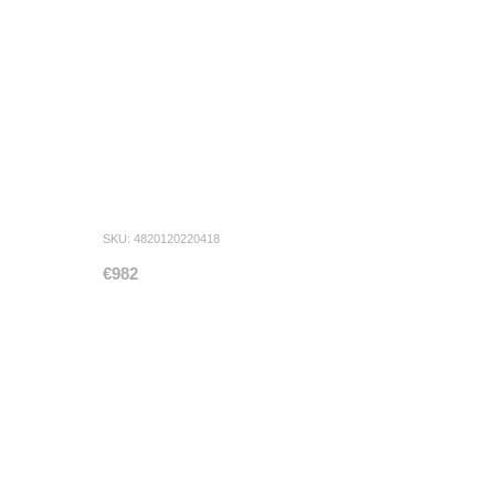
SKU: 4820120220418
€982