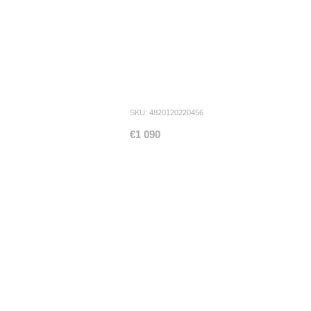
SKU: 4820120220456
€1 090