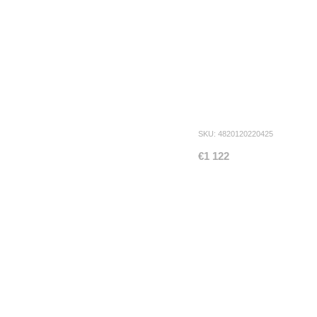
SKU: 4820120220425
€1 122