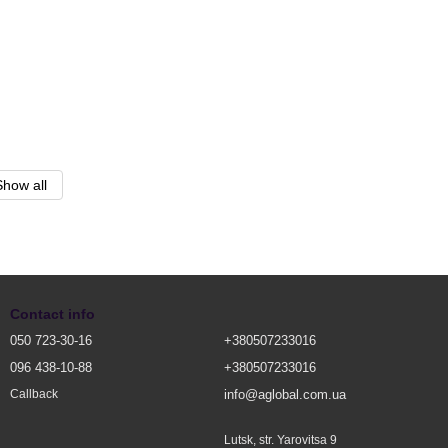
Show all
Contact info
050 723-30-16
+380507233016
096 438-10-88
+380507233016
info@aglobal.com.ua
Callback
Lutsk, str. Yarovitsa 9