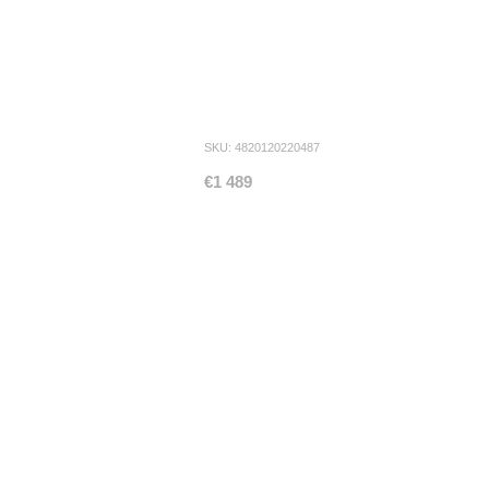
SKU: 4820120220487
€1 489