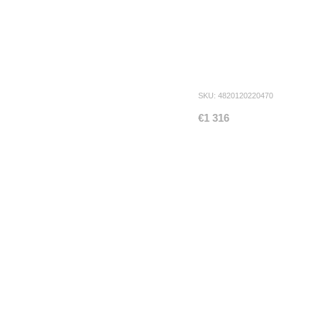
SKU: 4820120220470
€1 316