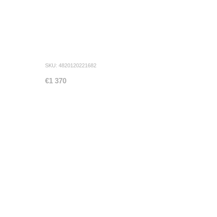
SKU: 4820120221682
€1 370