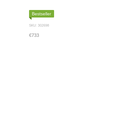
Bestseller
SKU: 302698
€733