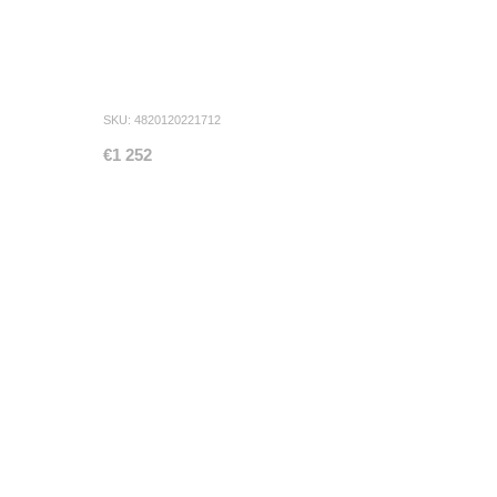
SKU: 4820120221712
€1 252