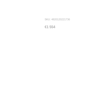
SKU: 4820120221736
€1 554