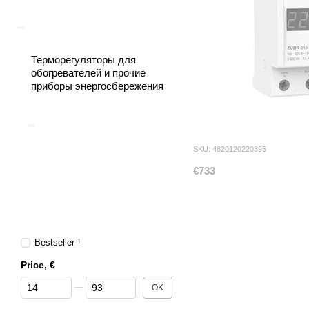
Терморегуляторы для
обогревателей и прочие
приборы энергосбережения
SKU: 4820120220395
€733
Bestseller
1
Price, €
From Price, €
To Price, €
OK