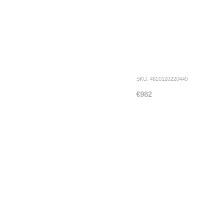
SKU: 4820120220449
€982