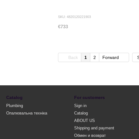
SKU: 4820120221903
€733
Back
1
2
Forward
Catalog
For customers
Plumbing
Sign in
Опалювальна техніка
Catalog
ABOUT US
Shipping and payment
Обмен и возврат