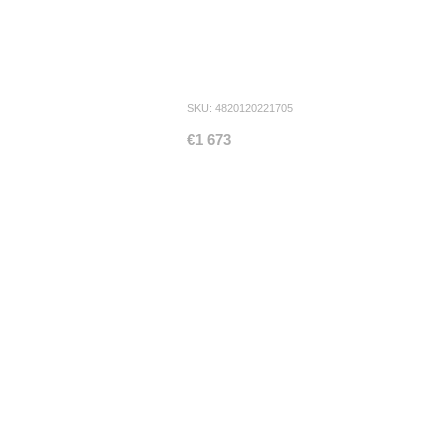
SKU: 4820120221705
€1 673