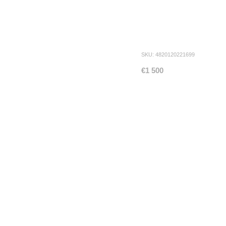
SKU: 4820120221699
€1 500