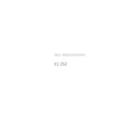
SKU: 4820120220432
€1 252