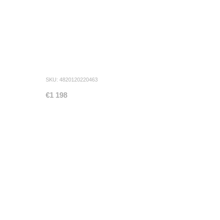
SKU: 4820120220463
€1 198