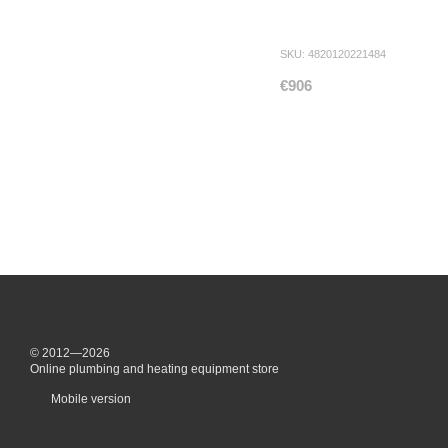
SKU: 4820120221484
€906
© 2012—2026
Online plumbing and heating equipment store
Mobile version