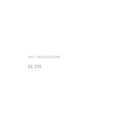
SKU: 4820120220388
€1 370