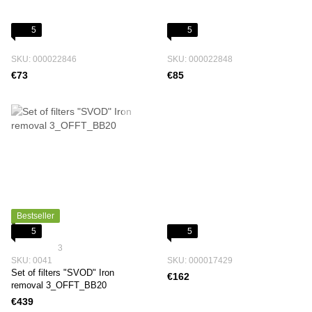
5
5
SKU: 000022846
SKU: 000022848
€73
€85
Bestseller
5
5
3
SKU: 0041
SKU: 000017429
Set of filters "SVOD" Iron
€162
removal 3_OFFT_BB20
€439