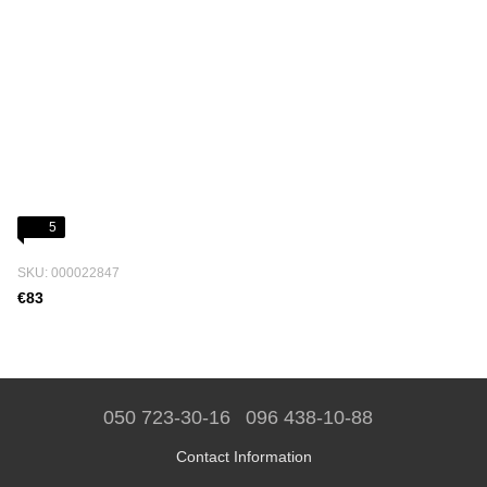
5
SKU: 000022847
€83
050 723-30-16
096 438-10-88
Contact Information