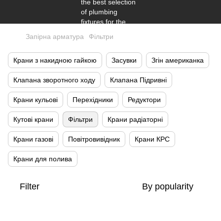
Запірна арматура
Фільтри
Крани з накидною гайкою
Засувки
Згін американка
Клапана зворотного ходу
Клапана Підривні
Крани кульові
Перехідники
Редуктори
Кутові крани
Фільтри
Крани радіаторні
Крани газові
Повітровивідник
Крани КРС
Крани для полива
Filter
By popularity