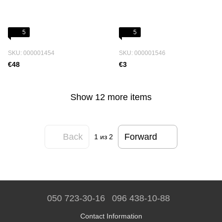
5
5
SKU: 000001454
SKU: 000001546
€48
€3
Show 12 more items
Back
Forward
1
из 2
050 723-30-16
096 438-10-88
Contact Information