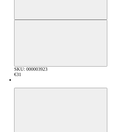
SKU: 000003923
€31
5