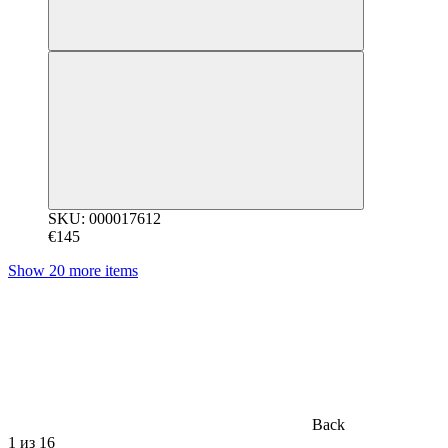
SKU: 000017612
€145
Show 20 more items
Back
1
из 16