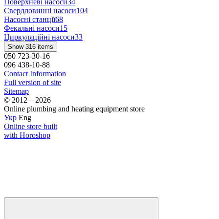
Поверхневі насоси
34
Свердловинні насоси
104
Насосні станції
68
Фекальні насоси
15
Циркуляційні насоси
33
Show 316 items
050 723-30-16
096 438-10-88
Contact Information
Full version of site
Sitemap
© 2012—2026
Online plumbing and heating equipment store
Укр
Eng
Online store built
with Horoshop