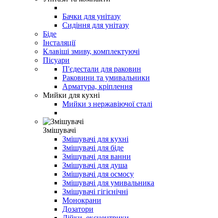
Бачки для унітазу
Сидіння для унітазу
Біде
Інсталяції
Клавіші змиву, комплектуючі
Пісуари
П'єдестали для раковин
Раковини та умивальники
Арматура, кріплення
Мийки для кухні
Мийки з нержавіючої сталі
Змішувачі
Змішувачі для кухні
Змішувачі для біде
Змішувачі для ванни
Змішувачі для душа
Змішувачі для осмосу
Змішувачі для умивальника
Змішувачі гігієнічні
Монокрани
Дозатори
Лійки, ексцентрики