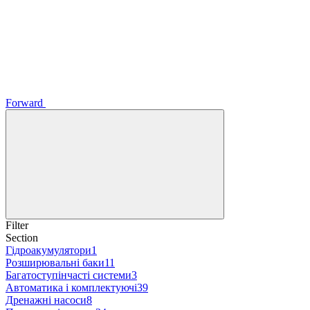
Forward
Filter
Section
Гідроакумулятори
1
Розширювальні баки
11
Багатоступінчасті системи
3
Автоматика і комплектуючі
39
Дренажні насоси
8