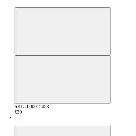
5
SKU: 000015458
€30
5