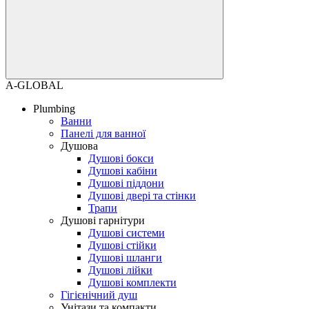
A-GLOBAL
Plumbing
Ванни
Панелі для ванної
Душова
Душові бокси
Душові кабіни
Душові піддони
Душові двері та стінки
Трапи
Душові гарнітури
Душові системи
Душові стійки
Душові шланги
Душові лійки
Душові комплекти
Гігієнічний душ
Унітази та компакти