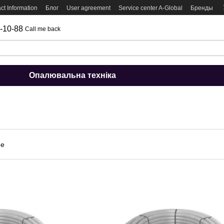
ct Information
Блог
User agreement
Service center A-Global
Бренды
-10-88
Call me back
Опалювальна техніка