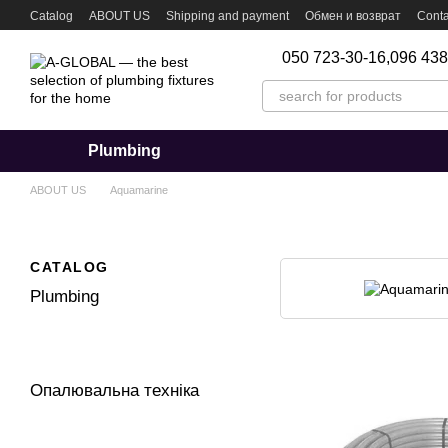
Skip to main content
Catalog
ABOUT US
Shipping and payment
Обмен и возврат
Conta
050 723-30-16,
096 438
Plumbing
ABOUT US
Aquamarine
CATALOG
Plumbing
Опалювальна техніка