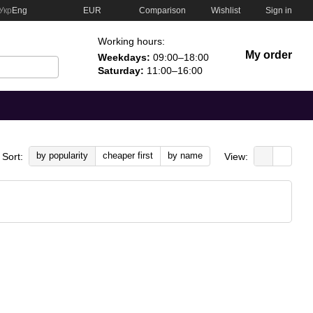
Comparison
Укр
Eng
EUR
Wishlist
Sign in
Working hours:
My order
Weekdays:
09:00–18:00
Saturday:
11:00–16:00
by popularity
cheaper first
by name
Sort:
View: