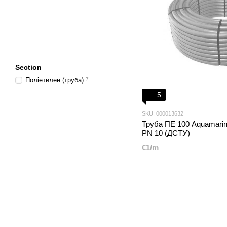
Section
Поліетилен (труба)
7
5
SKU: 000013632
Труба ПЕ 100 Aquamarin
PN 10 (ДСТУ)
€1/m